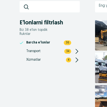
Eng 
E’lonlarni filtrlash
Biz 38 e'lon topdik
Ruknlar
Barcha e’lonlar
38
Transport
34
Xizmatlar
4