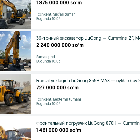
1 875 000 000 so’m
Toshkent, Sirg‘ali tumani
Bugunda 10:03
36-тонный экскаватор LiuGong — Cummins, ZF, M
2 240 000 000 so’m
Samarqand
Bugunda 10:03
Frontal yuklagich LiuGong 855H MAX — oylik to‘lov 
727 000 000 so’m
Toshkent, Bektemir tumani
Bugunda 10:03
Фронтальный погрузчик LiuGong 870H — Cummins
1 461 000 000 so’m