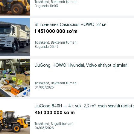
Toshkent, Bektemir tumani
Bugunda 10:03
31 тонналик Самосвал HOWO, 22 м³
1 451 000 000 so’m
Toshkent, Bektemir tumani
Bugunda 05:47
LiuGong, HOWO, Hyundai, Volvo ehtiyot qismlari
Toshkent, Bektemir tumani
04/08/2026
LiuGong 840H — 4 t yuk, 2,3 m³, oson servisli radiat
451 000 000 so’m
Toshkent, Sirg‘ali tumani
04/08/2026