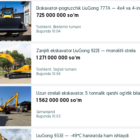
Ekskavator-pogruzchik LiuGong 777A — 4x4 va 4-in
725 000 000 so’m
Toshkent, Bektemir tumani
Bugunda 10:04
Zanjirli ekskavator LiuGong 922E — monolitli strela
1 271 000 000 so’m
Toshkent, Sirg‘ali tumani
Bugunda 10:04
Uzun strelali ekskavator, 5 tonnalik qarshi og‘irlik bil
1 562 000 000 so’m
Samarqand
Bugunda 10:03
LiuGong 933E — -49°C haroratda ham ishlaydi