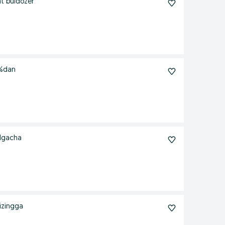
t buldozer
0%dan
ilgacha
izingga