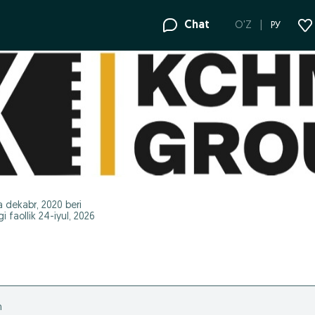
Chat
O'Z
РУ
a
dekabr, 2020
beri
i faollik 24-iyul, 2026
h