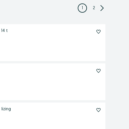
1
2
 14 t
lizing