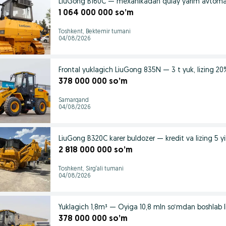
LiuGong B160C — mexanikadan qulay yarim avtoma
1 064 000 000 so’m
Toshkent, Bektemir tumani
04/08/2026
Frontal yuklagich LiuGong 835N — 3 t yuk, lizing 2
378 000 000 so’m
Samarqand
04/08/2026
LiuGong B320C karer buldozer — kredit va lizing 5 y
2 818 000 000 so’m
Toshkent, Sirg‘ali tumani
04/08/2026
Yuklagich 1,8m³ — Oyiga 10,8 mln so‘mdan boshlab l
378 000 000 so’m