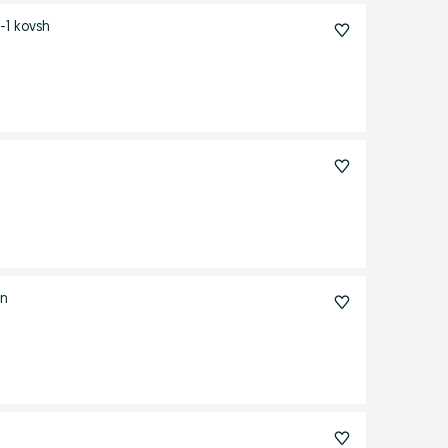
-1 kovsh
an