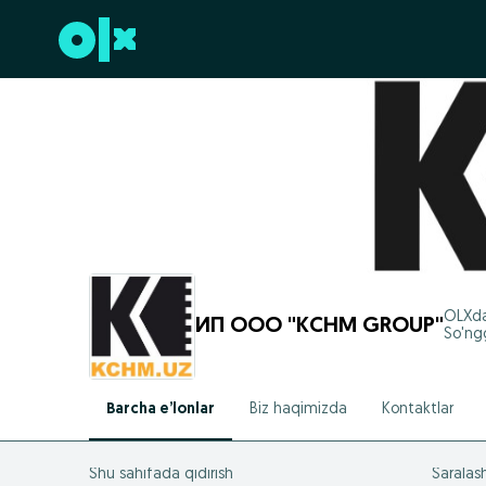
Futerga oʻtish
OLXd
ИП ООО "KCHM GROUP"
So'ngg
Barcha e’lonlar
Biz haqimizda
Kontaktlar
Shu sahifada qidirish
Saralas