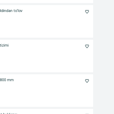
ldindan to'lov
tizimi
i 800 mm