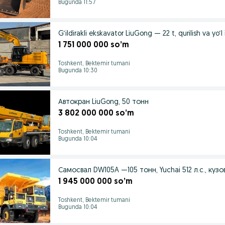
Bugunda 11:57
G‘ildirakli ekskavator LiuGong — 22 t, qurilish va yo‘l i
1 751 000 000 so’m
Toshkent, Bektemir tumani
Bugunda 10:30
Автокран LiuGong, 50 тонн
3 802 000 000 so’m
Toshkent, Bektemir tumani
Bugunda 10:04
Самосвал DW105A —105 тонн, Yuchai 512 л.с., кузо
1 945 000 000 so’m
Toshkent, Bektemir tumani
Bugunda 10:04