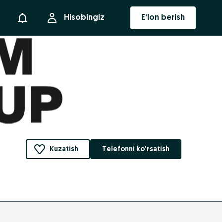
Bildirishnoma
Hisobingiz
E‘lon berish
Kuzatish
Telefonni ko'rsatish