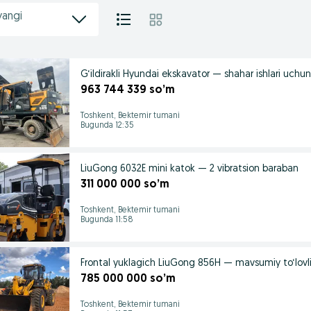
yangi
G‘ildirakli Hyundai ekskavator — shahar ishlari uchun
963 744 339 so’m
Toshkent, Bektemir tumani
Bugunda 12:35
LiuGong 6032E mini katok — 2 vibratsion baraban
311 000 000 so’m
Toshkent, Bektemir tumani
Bugunda 11:58
Frontal yuklagich LiuGong 856H — mavsumiy to‘lovli 
785 000 000 so’m
Toshkent, Bektemir tumani