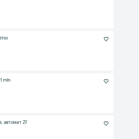
etso
21 mln
, автомат ZF