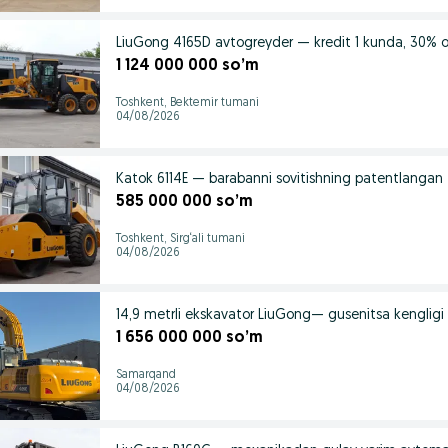
LiuGong 4165D avtogreyder — kredit 1 kunda, 30% o
1 124 000 000 so’m
Toshkent, Bektemir tumani
04/08/2026
Katok 6114E — barabanni sovitishning patentlangan 
585 000 000 so’m
Toshkent, Sirg‘ali tumani
04/08/2026
14,9 metrli ekskavator LiuGong— gusenitsa kenglig
1 656 000 000 so’m
Samarqand
04/08/2026