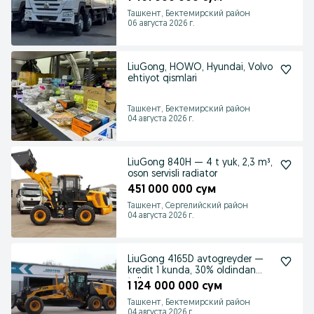
Ташкент, Бектемирский район
06 августа 2026 г.
LiuGong, HOWO, Hyundai, Volvo
ehtiyot qismlari
Ташкент, Бектемирский район
04 августа 2026 г.
LiuGong 840H — 4 t yuk, 2,3 m³,
oson servisli radiator
451 000 000 сум
Ташкент, Сергелийский район
04 августа 2026 г.
LiuGong 4165D avtogreyder —
kredit 1 kunda, 30% oldindan
to'lov
1 124 000 000 сум
Ташкент, Бектемирский район
04 августа 2026 г.