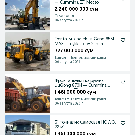
— Cummins, ZF, Metso
2 240 000 000 сум
Самарканд
06 августа 2026 г.
Frontal yuklagich LiuGong 855H
MAX — oylik to‘lov 21 mln
727 000 000 сум
Ташкент, Бектемирский район
06 августа 2026 г.
Фронтальный погрузчик
LiuGong 870H — Cummins,
автомат ZF
1 461 000 000 сум
Ташкент, Бектемирский район
06 августа 2026 г.
31 тонналик Самосвал HOWO,
22 м³
1 451 000 000 сум